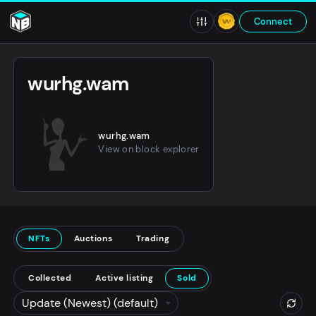
Connect
wurhg.wam
wurhg.wam
View on block explorer
NFTs
Auctions
Trading
Collected
Active listing
Sold